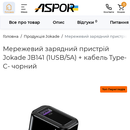
0
Головна
Меню
Контакти
Кошик
0
Все про товар
Опис
Відгуки
Питання 
Головна
Продукція Jokade
Мережевий зарядний пристрій Jo
Мережевий зарядний пристрій
Jokade JB141 (1USB/5A) + кабель Type-
C- чорний
Топ Переглядів