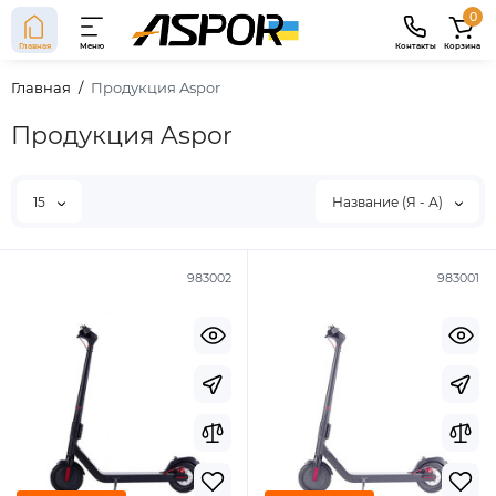
0
Главная
Меню
Контакты
Корзина
Главная
Продукция Aspor
Продукция Aspor
15
Название (Я - А)
983002
983001