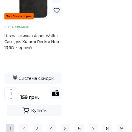
Топ Просмотров
В наличии
Чехол книжка Aspor Wallet
Case для Xiaomi Redmi Note
13 5G- черный
Система скидок
159 грн.
Купить
1
2
3
4
5
6
7
8
9