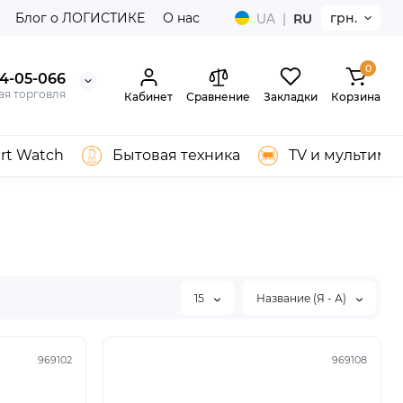
Блог о ЛОГИСТИКЕ
О нас
грн.
UA
|
RU
0
04-05-066
ая торговля
Кабинет
Сравнение
Закладки
Корзина
rt Watch
Бытовая техника
TV и мультиме
15
Название (Я - А)
969102
969108