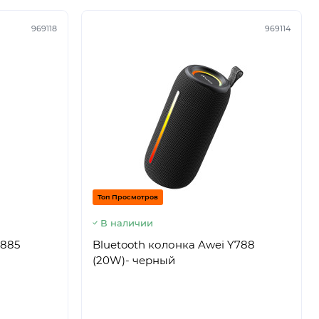
969118
969114
Топ Просмотров
В наличии
Y885
Bluetooth колонка Awei Y788
(20W)- черный