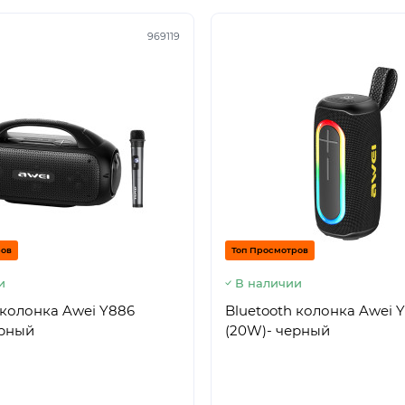
969119
ров
Топ Просмотров
и
В наличии
 колонка Awei Y886
Bluetooth колонка Awei 
ерный
(20W)- черный