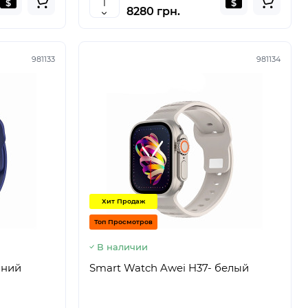
8280 грн.
981133
981134
Хит Продаж
Топ Просмотров
В наличии
иний
Smart Watch Awei H37- белый