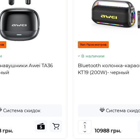
ров
Топ Просмотров
и
В наличии
 навушники Awei TA36
Bluetooth колонка-карао
рный
KT19 (200W)- черный
Система скидок
Система скид
 грн.
10988 грн.