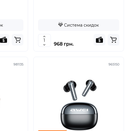
ок
Система скидок
968 грн.
981135
965150