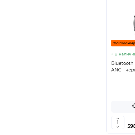
Топ Просмот
В наличи
Bluetooth
ANC - че
598