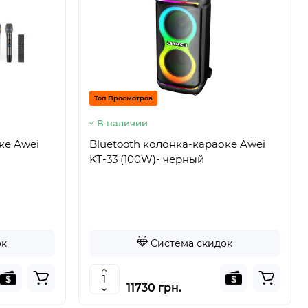
Топ Просмотров
В наличии
ке Awei
Bluetooth колонка-караоке Awei
KT-33 (100W)- черный
ок
Система скидок
11730 грн.