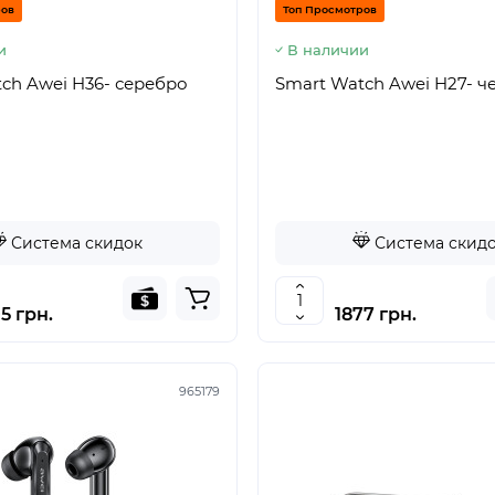
ров
Топ Просмотров
и
В наличии
ch Awei H36- серебро
Smart Watch Awei H27- 
Система скидок
Система скид
5 грн.
1877 грн.
965179