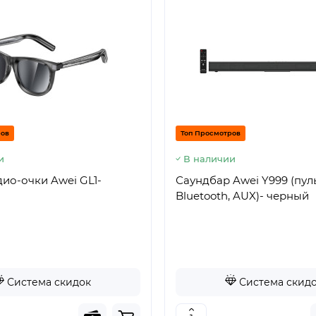
ров
Топ Просмотров
и
В наличии
ио-очки Awei GL1-
Саундбар Awei Y999 (пульт
Bluetooth, AUX)- черный
Система скидок
Система скид