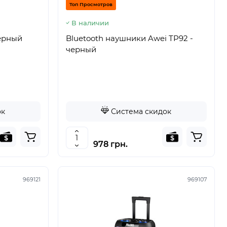
Топ Просмотров
В наличии
черный
Bluetooth наушники Awei TP92 -
черный
ок
Система скидок
978 грн.
969121
969107