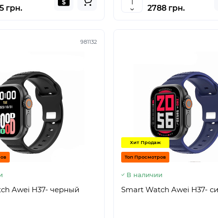
5 грн.
2788 грн.
981132
Хит Продаж
ров
Топ Просмотров
и
В наличии
ch Awei H37- черный
Smart Watch Awei H37- с