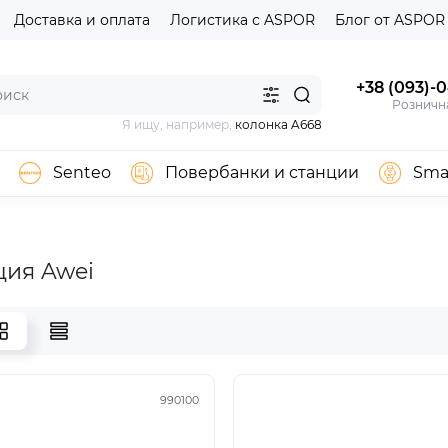
Доставка и оплата
Логистика с ASPOR
Блог от ASPOR
+38 (093)-
Розничн
Я ищу, например,
колонка A668
Senteo
Повербанки и станции
Sma
ия Awei
990100