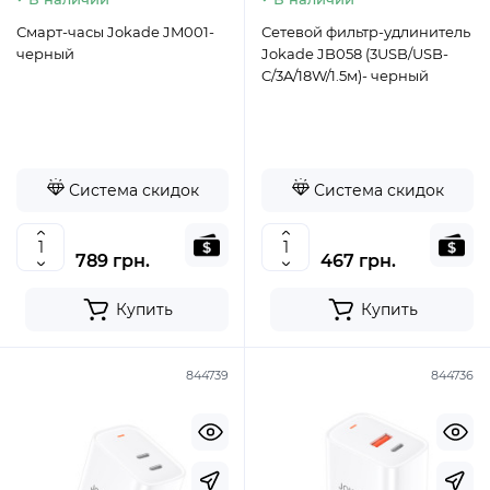
Смарт-часы Jokade JM001-
Сетевой фильтр-удлинитель
черный
Jokade JB058 (3USB/USB-
C/3A/18W/1.5м)- черный
Система скидок
Система скидок
789 грн.
467 грн.
Купить
Купить
844739
844736