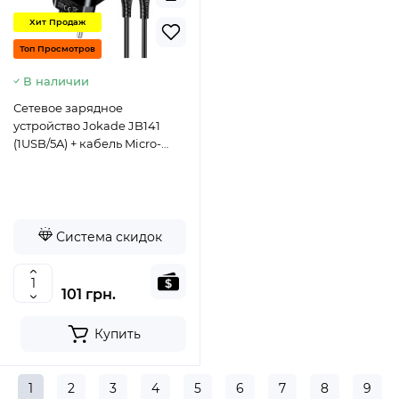
Хит Продаж
Топ Просмотров
В наличии
Сетевое зарядное
устройство Jokade JB141
(1USB/5A) + кабель Micro-
черный
Система скидок
101 грн.
Купить
1
2
3
4
5
6
7
8
9