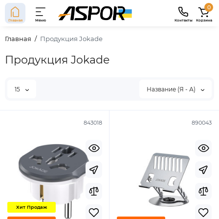
0
Главная
Меню
Контакты
Корзина
Главная
Продукция Jokade
Продукция Jokade
15
Название (Я - А)
843018
890043
Хит Продаж