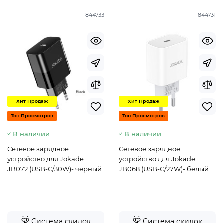
844733
844731
Хит Продаж
Хит Продаж
Топ Просмотров
Топ Просмотров
В наличии
В наличии
Сетевое зарядное
Сетевое зарядное
устройство для Jokade
устройство для Jokade
JB072 (USB-C/30W)- черный
JB068 (USB-C/27W)- белый
Система скидок
Система скидок