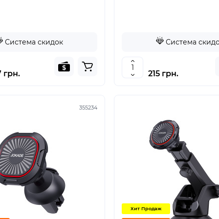
Система скидок
Система скид
 грн.
215 грн.
355234
Хит Продаж