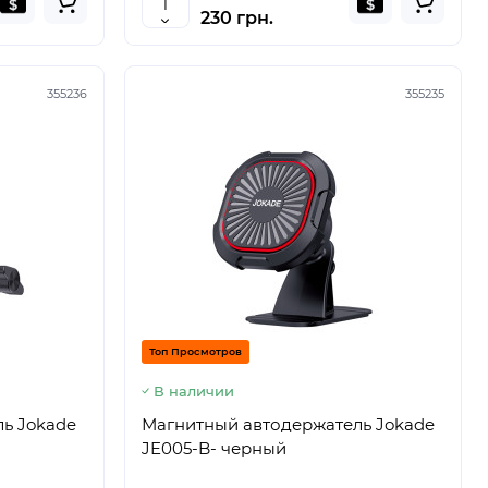
230 грн.
355236
355235
Топ Просмотров
В наличии
ь Jokade
Магнитный автодержатель Jokade
JE005-B- черный