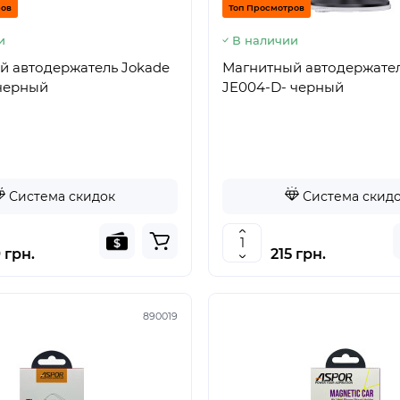
ров
Топ Просмотров
и
В наличии
й автодержатель Jokade
Магнитный автодержател
 черный
JE004-D- черный
Система скидок
Система скид
 грн.
215 грн.
890019