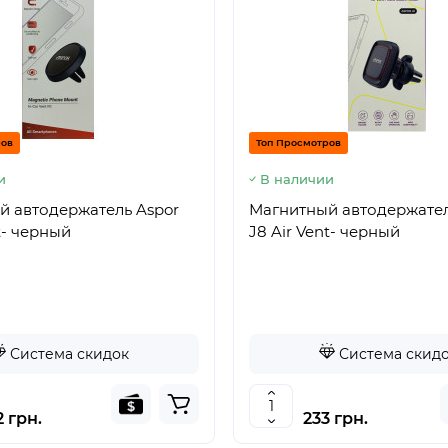
ров
Топ Просмотров
и
В наличии
й автодержатель Aspor
Магнитный автодержател
t- черный
J8 Air Vent- черный
Система скидок
Система скид
 грн.
233 грн.