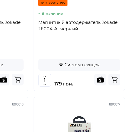
Топ Просмотров
В наличии
ь Jokade
Магнитный автодержатель Jokade
JE004-A- черный
ок
Система скидок
179 грн.
890018
890017