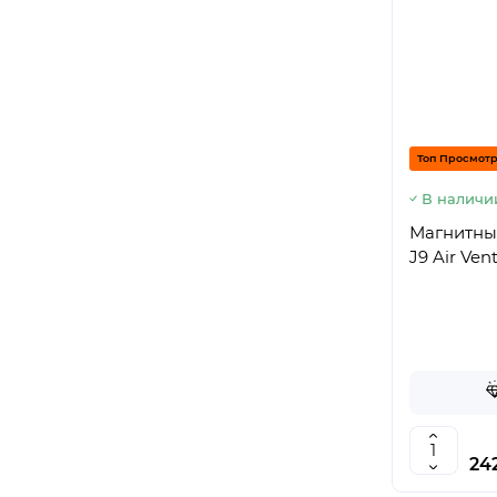
Топ Просмот
В наличи
Магнитны
J9 Air Ven
242