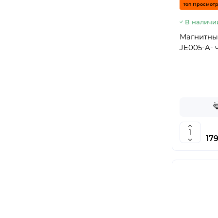
Топ Просмот
В наличи
Магнитны
JE005-A-
179