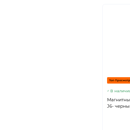
Топ Просмот
В наличи
Магнитны
J6- черны