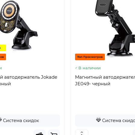
ж
ров
Топ Просмотров
и
В наличии
й автодержатель Jokade
Магнитный автодержател
ерный
JE049- черный
Система скидок
Система скид