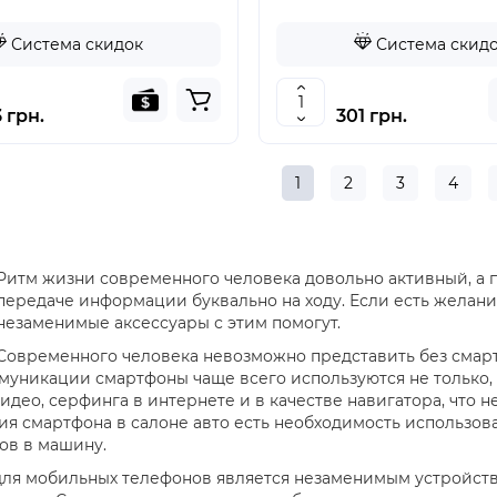
Система скидок
Система скид
 грн.
301 грн.
1
2
3
4
Ритм жизни современного человека довольно активный, а п
передаче информации буквально на ходу. Если есть желани
незаменимые аксессуары с этим помогут.
Современного человека невозможно представить без смарт
муникации смартфоны чаще всего используются не только, к
идео, серфинга в интернете и в качестве навигатора, что 
я смартфона в салоне авто есть необходимость использов
ов в машину.
ля мобильных телефонов является незаменимым устройство