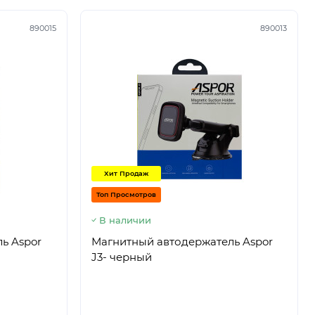
890015
890013
Хит Продаж
Топ Просмотров
В наличии
ь Aspor
Магнитный автодержатель Aspor
J3- черный