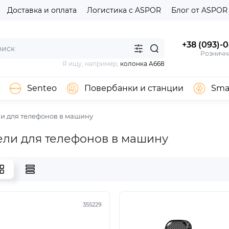
Доставка и оплата
Логистика с ASPOR
Блог от ASPOR
+38 (093)-
Розничн
Я ищу, например,
колонка A668
Senteo
Повербанки и станции
Sma
и для телефонов в машину
ли для телефонов в машину
355229