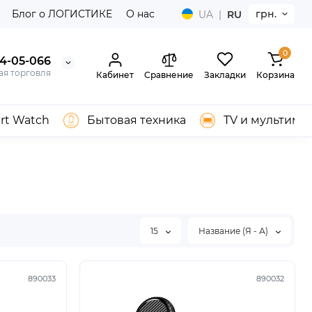
Блог о ЛОГИСТИКЕ
О нас
грн.
UA
|
RU
0
04-05-066
ая торговля
Кабинет
Сравнение
Закладки
Корзина
rt Watch
Бытовая техника
TV и мультиме
15
Название (Я - А)
890033
890032