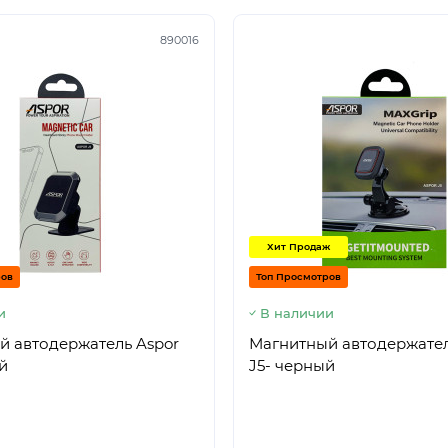
890016
Хит Продаж
ров
Топ Просмотров
и
В наличии
й автодержатель Aspor
Магнитный автодержател
й
J5- черный