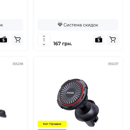
ок
Система скидок
167 грн.
355238
355237
Хит Продаж