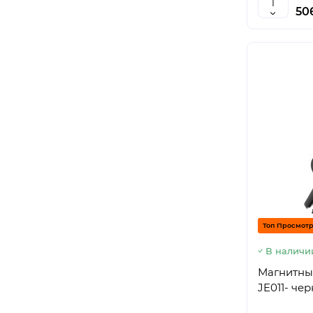
506
Топ Просмот
В наличи
Магнитны
JE011- че