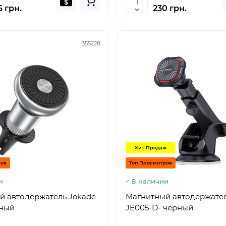
 грн.
230 грн.
355228
Хит Продаж
ров
Топ Просмотров
и
В наличии
й автодержатель Jokade
Магнитный автодержател
рный
JE005-D- черный