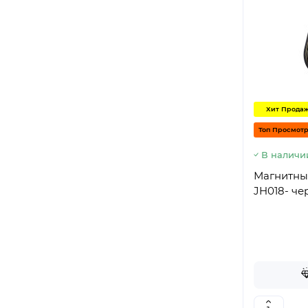
Хит Прода
Топ Просмот
В наличи
Магнитны
JH018- ч