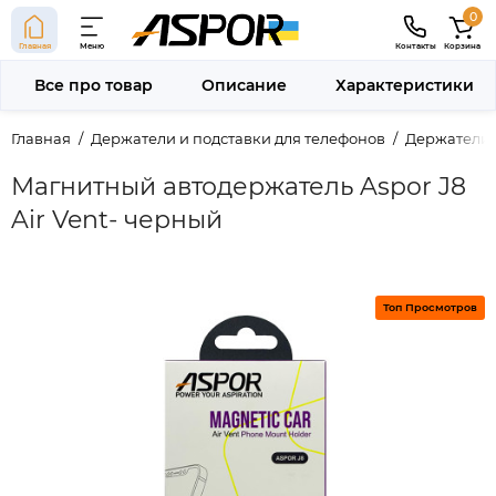
0
Главная
Меню
Контакты
Корзина
Все про товар
Описание
Характеристики
Главная
Держатели и подставки для телефонов
Держатели 
Магнитный автодержатель Aspor J8
Air Vent- черный
Топ Просмотров