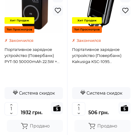
Хит Продаж
Хит Продаж
Топ Просмотров
Топ Просмотров
✗ Закончился
✗ Закончился
Портативное зарядное
Портативное зарядное
устройство (Повербанк)
устройство (Повербанк)
PYT-50 50000mAh 22.5W +
Kakusiga KSC-1095
Wireless Charge (2USB/2USB-
10000mAh (USB/Micro/USB-
C) - черный
C/2A)- черный
Система скидок
Система скидок
1932 грн.
506 грн.
Продано
Продано