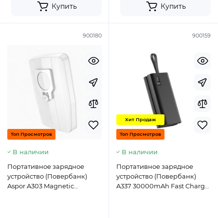
Купить
Купить
900180
900159
Хит Продаж
Топ Просмотров
Топ Просмотров
В наличии
В наличии
Портативное зарядное
Портативное зарядное
устройство (Повербанк)
устройство (Повербанк)
Aspor A303 Magnetic
A337 30000mAh Fast Charge
Wireless 5000mAh
(2USB/Type-C/Micro/22.5W)-
(USB/Type-C/15W)- белый
черный