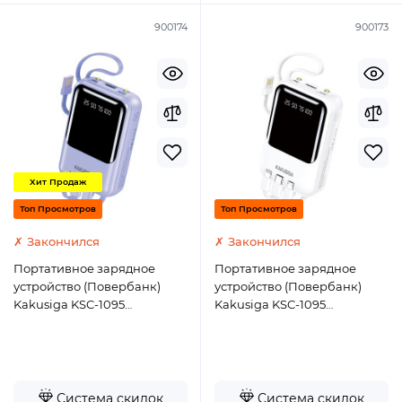
900174
900173
Хит Продаж
Топ Просмотров
Топ Просмотров
✗ Закончился
✗ Закончился
Портативное зарядное
Портативное зарядное
устройство (Повербанк)
устройство (Повербанк)
Kakusiga KSC-1095
Kakusiga KSC-1095
10000mAh (USB/Micro/USB-
10000mAh (USB/Micro/USB-
C/2A)- фиолетовый
C/2A)- белый
Система скидок
Система скидок