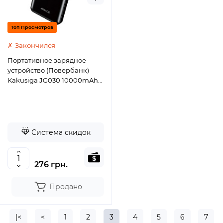
Топ Просмотров
✗ Закончился
Портативное зарядное
устройство (Повербанк)
Kakusiga JG030 10000mAh
(2USB/Micro/USB-C/2A)-
черный
Система скидок
276 грн.
Продано
|<
<
1
2
3
4
5
6
7