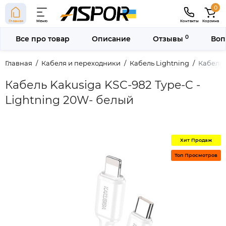
0
Главная
Меню
Контакты
Корзина
0
Все про товар
Описание
Отзывы
Воп
Главная
Кабеля и переходники
Кабель Lightning
Кабель 
Кабель Kakusiga KSC-982 Type-C -
Lightning 20W- белый
Хит Продаж
Топ Просмотров