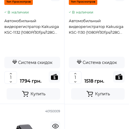
Топ Просмотров
Топ Просмотров
В наличии
В наличии
Автомобильный
Автомобильный
видеорегистратор Kakusiga
видеорегистратор Kakusiga
KSC-1132 (1080P/30fps/128G
KSC-1130 (1080P/30fps/128G
TF/5V/1A/180mAh/IPS)-
TF/5V/1A/180mAh/WIFI)-
черный
черный
Система скидок
Система скидок
1794 грн.
1518 грн.
Купить
Купить
40150009