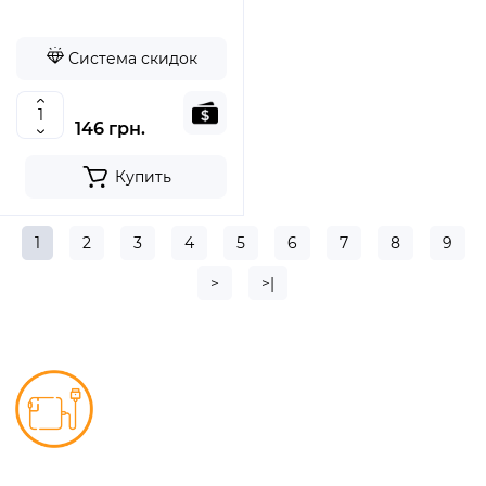
Система скидок
146 грн.
Купить
1
2
3
4
5
6
7
8
9
>
>|