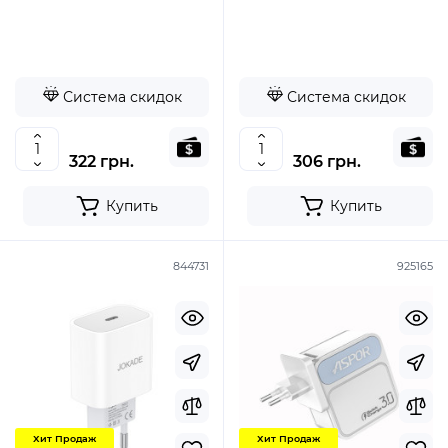
C/30W/QC3.0)- белый
Система скидок
Система скидок
322 грн.
306 грн.
Купить
Купить
844731
925165
Хит Продаж
Хит Продаж