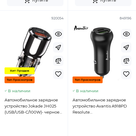
Купить
Купить
920054
849196
Хит Продаж
Топ Просмотров
Топ Просмотров
В наличии
В наличии
Автомобильное зарядное
Автомобильное зарядное
устройство Jokade JH025
устройство Avantis A918PD
(USB/USB-C/100W)- черное
Resolute
(USB/USB-C/100W) - черный
(QC3.0/PD20W/38W)- черный