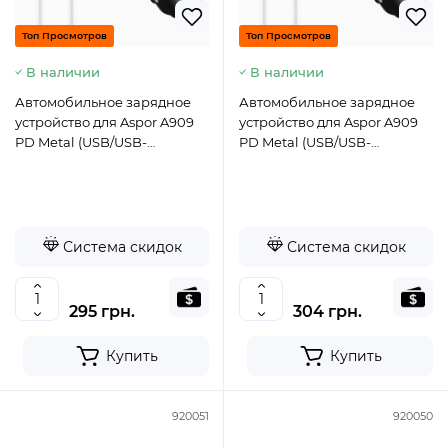
Топ Просмотров
Топ Просмотров
В наличии
В наличии
Автомобильное зарядное
Автомобильное зарядное
устройство для Aspor A909
устройство для Aspor A909
PD Metal (USB/USB-
PD Metal (USB/USB-
C/3.4A/38W) LED + кабель
C/3.4A/38W) LED + кабель
Type-C – Type-C- черный
Type-C – Lightning- черный
Система скидок
Система скидок
295 грн.
304 грн.
Купить
Купить
920051
920050