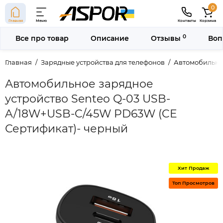
0
Главная
Меню
Контакты
Корзина
0
Все про товар
Описание
Отзывы
Воп
Главная
Зарядные устройства для телефонов
Автомобильны
Автомобильное зарядное
устройство Senteo Q-03 USB-
A/18W+USB-C/45W PD63W (CE
Сертификат)- черный
Хит Продаж
Топ Просмотров