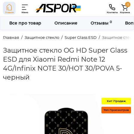
0
Главная
Меню
Контакты
Корзина
0
Все про товар
Описание
Отзывы
Воп
Главная
Защитное стекло
Super Glass ESD
Защитное стекл
Защитное стекло OG HD Super Glass
ESD для Xiaomi Redmi Note 12
4G/Infinix NOTE 30/HOT 30/POVA 5-
черный
Хит Продаж
Топ Просмотров