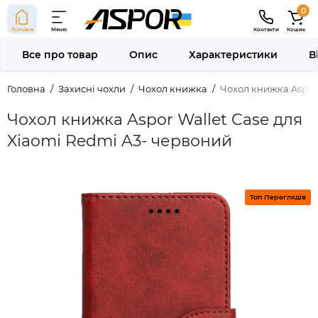
0
Головна
Меню
Контакти
Кошик
Все про товар
Опис
Характеристики
В
Головна
Захисні чохли
Чохол книжка
Чохол книжка Aspor 
Чохол книжка Aspor Wallet Case для
Xiaomi Redmi A3- червоний
Топ Переглядів