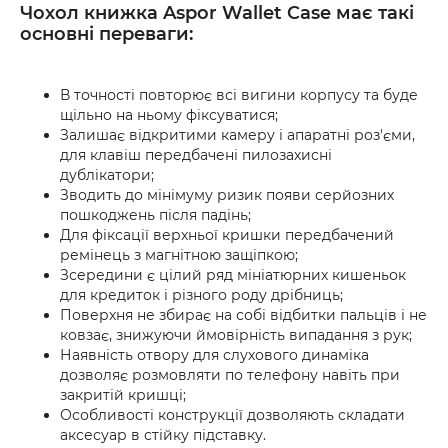
Чохол книжка Aspor Wallet Case має такі
основні переваги:
В точності повторює всі вигини корпусу та буде
щільно на ньому фіксуватися;
Залишає відкритими камеру і апаратні роз'єми,
для клавіш передбачені пилозахисні
дублікатори;
Зводить до мінімуму ризик появи серйозних
пошкоджень після падінь;
Для фіксації верхньої кришки передбачений
ремінець з магнітною защіпкою;
Зсередини є цілий ряд мініатюрних кишеньок
для кредиток і різного роду дрібниць;
Поверхня не збирає на собі відбитки пальців і не
ковзає, знижуючи ймовірність випадання з рук;
Наявність отвору для слухового динаміка
дозволяє розмовляти по телефону навіть при
закритій кришці;
Особливості конструкції дозволяють складати
аксесуар в стійку підставку.