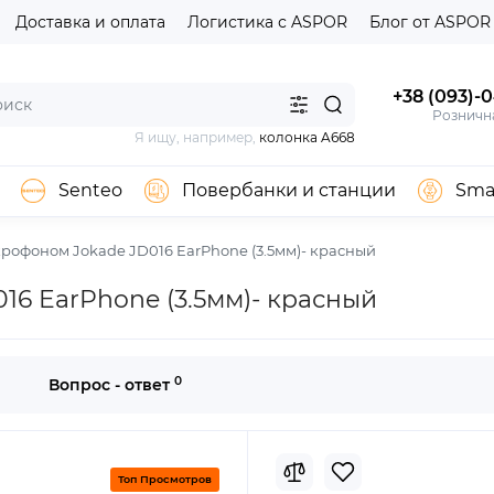
Доставка и оплата
Логистика с ASPOR
Блог от ASPOR
+38 (093)-
Розничн
Я ищу, например,
колонка A668
Senteo
Повербанки и станции
Sma
рофоном Jokade JD016 EarPhone (3.5мм)- красный
6 EarPhone (3.5мм)- красный
0
Вопрос - ответ
Топ Просмотров