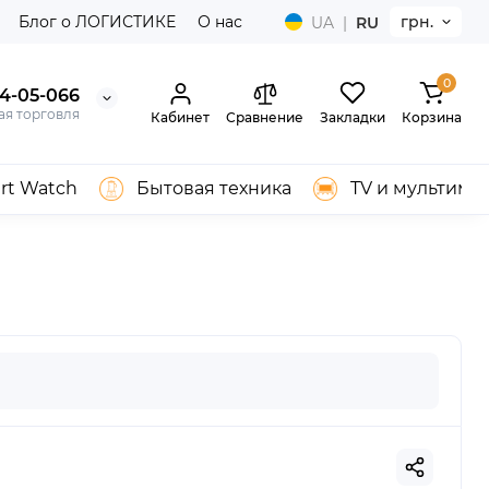
Блог о ЛОГИСТИКЕ
О нас
грн.
UA
|
RU
0
04-05-066
ая торговля
Кабинет
Сравнение
Закладки
Корзина
rt Watch
Бытовая техника
TV и мультиме