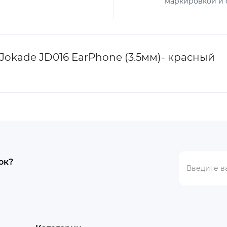
маркировкой и с
kade JD016 EarPhone (3.5мм)- красный
ок?