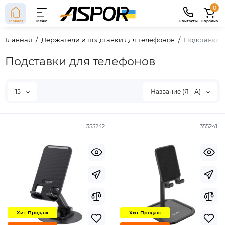
0
Главная
Меню
Контакты
Корзина
Главная
Держатели и подставки для телефонов
Подставки 
Подставки для телефонов
15
Название (Я - А)
355242
355241
Хит Продаж
Хит Продаж