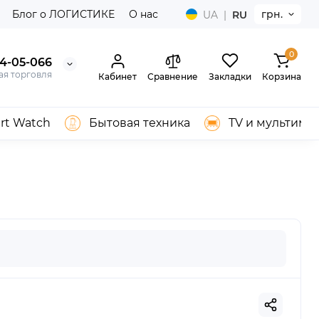
Блог о ЛОГИСТИКЕ
О нас
грн.
UA
|
RU
0
04-05-066
ая торговля
Кабинет
Сравнение
Закладки
Корзина
rt Watch
Бытовая техника
TV и мультиме