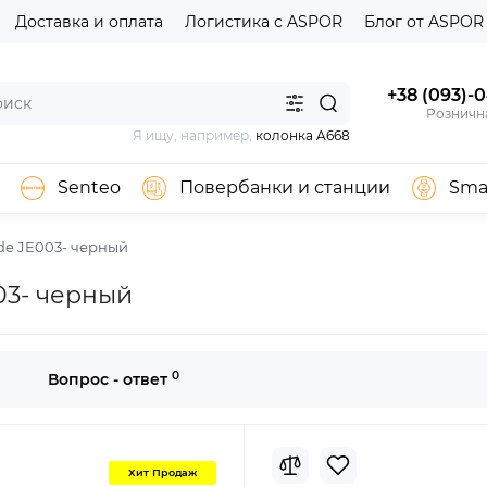
Доставка и оплата
Логистика с ASPOR
Блог от ASPOR
+38 (093)-
Розничн
Я ищу, например,
колонка A668
Senteo
Повербанки и станции
Sma
de JE003- черный
03- черный
0
Вопрос - ответ
Хит Продаж