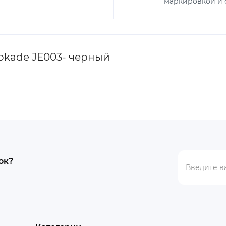
маркировкой и с
okade JE003- черный
ок?