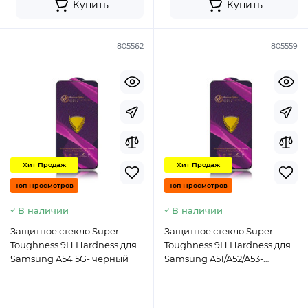
Купить
Купить
805562
805559
Хит Продаж
Хит Продаж
Топ Просмотров
Топ Просмотров
В наличии
В наличии
Защитное стекло Super
Защитное стекло Super
Toughness 9H Hardness для
Toughness 9H Hardness для
Samsung A54 5G- черный
Samsung A51/A52/A53-
черный