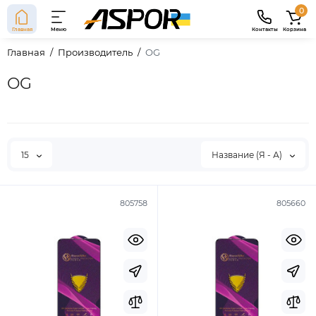
0
Главная
Меню
Контакты
Корзина
Главная
Производитель
OG
OG
15
Название (Я - А)
805758
805660