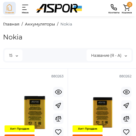
0
Главная
Меню
Контакты
Корзина
Главная
Аккумуляторы
Nokia
Nokia
15
Название (Я - А)
880263
880262
Хит Продаж
Хит Продаж