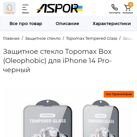
0
Главная
Меню
Контакты
Корзина
Все про товар
Описание
Характеристики
Главная
Защитное стекло
Topomax Tempered Glass
Защитн
Защитное стекло Topomax Box
(Oleophobic) для iPhone 14 Pro-
черный
Топ Просмотров