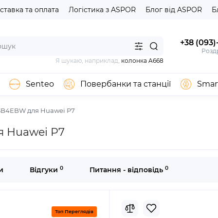
ставка та оплата
Логістика з ASPOR
Блог від ASPOR
Б
+38 (093)
Роздр
Я шукаю, наприклад,
колонка A668
Senteo
Повербанки та станції
Smar
3B4EBW для Huawei P7
я Huawei P7
0
0
и
Відгуки
Питання - відповідь
Топ Переглядів