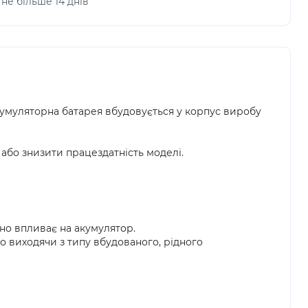
не більше 14 днів
кумуляторна батарея вбудовується у корпус виробу
або знизити працездатність моделі.
ивно впливає на акумулятор.
бно виходячи з типу вбудованого, рідного