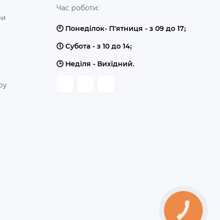
Час роботи:
ри
🕙 Понеділок- П'ятниця - з 09 до 17;
🕔 Субота - з 10 до 14;
🕒 Неділя - Вихідний.
ру