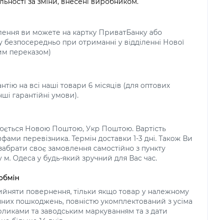
льності за зміни, внесені виробником.
лення ви можете на картку ПриватБанку або
у безпосередньо при отриманні у відділенні Нової
м переказом)
нтію на всі наші товари 6 місяців (для оптових
нші гарантійні умови).
нюється Новою Поштою, Укр Поштою. Вартість
фами перевізника. Термін доставки 1-3 дні. Також Ви
абрати своє замовлення самостійно з пункту
 м. Одеса у будь-який зручний для Вас час.
обмін
йняти повернення, тільки якщо товар у належному
ічних пошкоджень, повністю укомплектований з усіма
ликами та заводським маркуванням та з дати