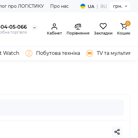
лог про ЛОГІСТИКУ
Про нас
грн.
UA
|
RU
0
-04-05-066
ібна торгівля
Кабінет
Порівняння
Закладки
Кошик
t Watch
Побутова техніка
TV та мультимед