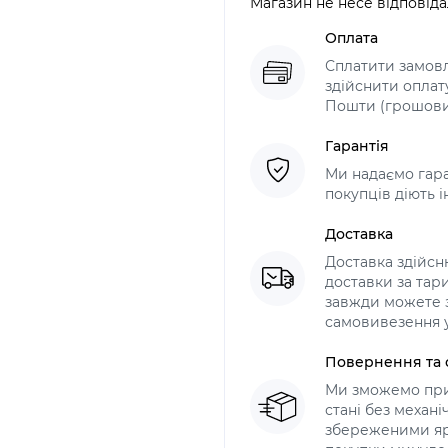
Магазин не несе відповіда
Оплата
Сплатити замов
здійснити оплат
Пошти (грошови
Гарантія
Ми надаємо гара
покупців діють і
Доставка
Доставка здійс
доставки за тари
завжди можете з
самовивезення у
Повернення та 
Ми зможемо при
стані без механ
збереженими яр