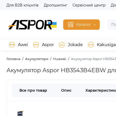
Для B2B клієнтів
Дропшипінг
Сервісний центр
До
Каталог
Awei
Aspor
Jokade
Kakusiga
Головна
Акумулятори
Huawei
Акумулятор Aspor HB354
Акумулятор Aspor HB3543B4EBW дл
Все про товар
Опис
Характеристик