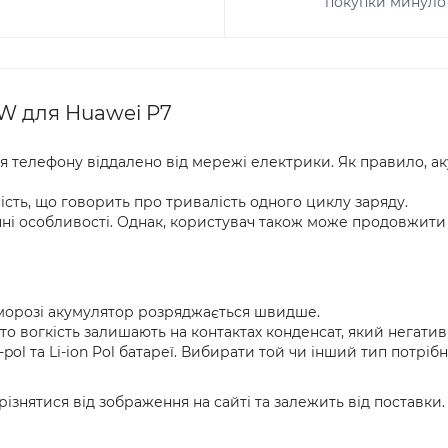
покупки минуло 
W для Huawei P7
я телефону віддалено від мережі електрики. Як правило, а
ть, що говорить про тривалість одного циклу заряду.
чні особливості. Однак, користувач також може продовжити 
морозі акумулятор розряджається швидше.
осто вогкість залишають на контактах конденсат, який негат
Li-pol та Li-ion Pol батареї. Вибирати той чи інший тип потрі
ізнятися від зображення на сайті та залежить від поставки.