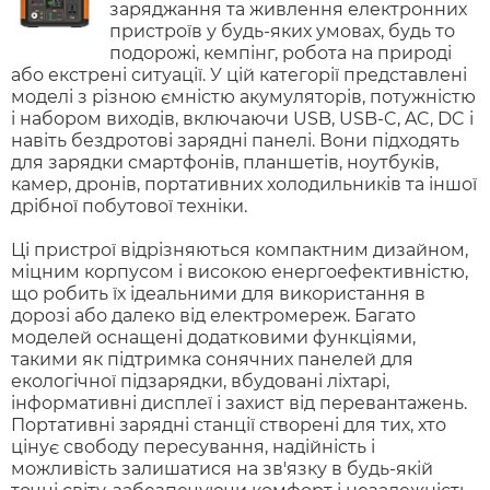
заряджання та живлення електронних
пристроїв у будь-яких умовах, будь то
подорожі, кемпінг, робота на природі
або екстрені ситуації. У цій категорії представлені
моделі з різною ємністю акумуляторів, потужністю
і набором виходів, включаючи USB, USB-C, AC, DC і
навіть бездротові зарядні панелі. Вони підходять
для зарядки смартфонів, планшетів, ноутбуків,
камер, дронів, портативних холодильників та іншої
дрібної побутової техніки.
Ці пристрої відрізняються компактним дизайном,
міцним корпусом і високою енергоефективністю,
що робить їх ідеальними для використання в
дорозі або далеко від електромереж. Багато
моделей оснащені додатковими функціями,
такими як підтримка сонячних панелей для
екологічної підзарядки, вбудовані ліхтарі,
інформативні дисплеї і захист від перевантажень.
Портативні зарядні станції створені для тих, хто
цінує свободу пересування, надійність і
можливість залишатися на зв'язку в будь-якій