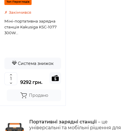
Топ Переглядів
✗ Закінчився
Міні-портативна зарядна
станція Kakusiga KSC-1077
300W
(269.36Wh/AC/DC/LCD/2USB/USB-
C20W/USB-C60W)- чорний
Система знижок
9292 грн.
Продано
Портативні зарядні станції
– це
універсальні та мобільні рішення для