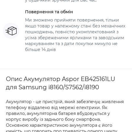
у будь-який зручний для Вас час.
Повернення та обмін
Ми зможемо прийняти повернення, тільки
якщо товар у належному стані без механічних
пошкоджень, повністю укомплектований з
усіма збереженими ярликами та заводським
маркуванням та з дати покупки минуло не
більше 14 днів
Опис Акумулятор Aspor EB425161LU
для Samsung i8160/S7562/i8190
Акумулятор - це пристрій, який забезпечує живлення
телефону віддалено від мережі електрики. Як
правило, акумуляторна батарея вбудовується у
корпус виробу із заднього боку смартфона.
Основною характеристикою акумулятора є його
ємність, що говорить про тривалість одного циклу