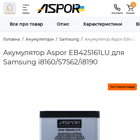
0
Головна
Меню
Контакти
Кошик
Все про товар
Опис
Характеристики
В
Головна
Акумулятори
Samsung
Акумулятор Aspor EB42516
Акумулятор Aspor EB425161LU для
Samsung i8160/S7562/i8190
Топ Переглядів