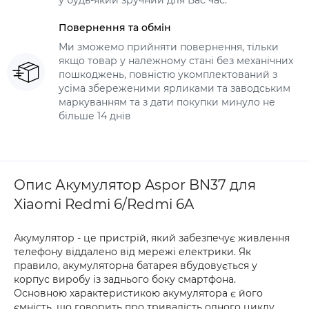
у будь-який зручний для Вас час.
Повернення та обмін
Ми зможемо прийняти повернення, тільки
якщо товар у належному стані без механічних
пошкоджень, повністю укомплектований з
усіма збереженими ярликами та заводським
маркуванням та з дати покупки минуло не
більше 14 днів
Опис Акумулятор Aspor BN37 для
Xiaomi Redmi 6/Redmi 6A
Акумулятор - це пристрій, який забезпечує живлення
телефону віддалено від мережі електрики. Як
правило, акумуляторна батарея вбудовується у
корпус виробу із заднього боку смартфона.
Основною характеристикою акумулятора є його
ємність, що говорить про тривалість одного циклу