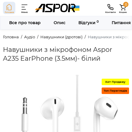
0
Головна
Меню
Контакти
Кошик
0
Все про товар
Опис
Відгуки
Питання 
Головна
Аудіо
Навушники (дротові)
Навушники з мікрофон
Навушники з мікрофоном Aspor
A235 EarPhone (3.5мм)- білий
Хит Продажу
Топ Переглядів