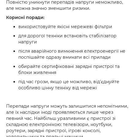
Повністю уникнути перепадів напруги неможливо,
але можна значно зменшити ризики.
Корисні поради:
використовуйте якісні мережеві фільтри
для дорогої техніки встановіть стабілізатор
напруги
після аварійного вимкнення електроенергії не
поспішайте одразу вмикати всі прилади
обирайте сертифіковані зарядні пристрої та
блоки живлення
під час грози, якщо це можливо, від'єднуйте
особливо цінну техніку від мережі
Перепади напруги можуть залишитися непомітними,
але їх наслідки іноді проявляються лише через
певний час. Найбільш уразливими є пристрої зі
складною електронікою: телевізори, ноутбуки,
роутери, зарядні пристрої, ігрові консолі,
холодильники та пральні машини.