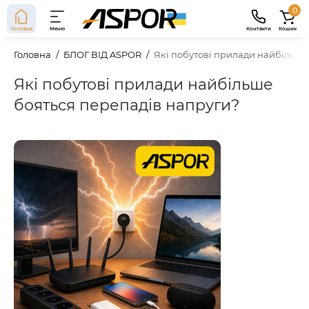
0
Головна
Меню
Контакти
Кошик
Головна
БЛОГ ВІД ASPOR
Які побутові прилади найбільше
Які побутові прилади найбільше
бояться перепадів напруги?