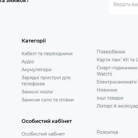
 та знижок?
Категорії
Повербанки
Кабелі та перехідники
Карти пам`яті та 
Аудіо
Смарт-годинники
Акумулятори
Watch)
Зарядні пристрої для
Електросамокати
телефонів
Новинки
Захисні чохли
Інші товари
Захисне скло та плівки
Ліхтарі й аксесуа
Особистий кабінет
Розсилка
Особистий кабінет