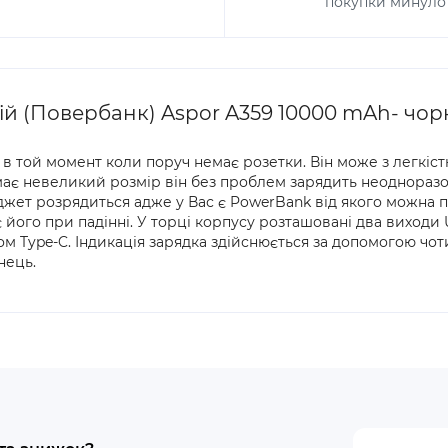
покупки минуло 
й (Повербанк) Aspor A359 10000 mAh- чо
в той момент коли поруч немає розетки. Він може з легкіст
має невеликий розмір він без проблем зарядить неоднораз
джет розрядиться адже у Вас є PowerBank від якого можна п
 його при падінні. У торці корпусу розташовані два виходи
 Type-C. Індикація зарядка здійснюється за допомогою чот
нець.