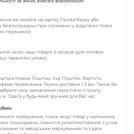
льності за зміни, внесені виробником.
лення ви можете на картку ПриватБанку або
у безпосередньо при отриманні у відділенні Нової
м переказом)
нтію на всі наші товари 6 місяців (для оптових
нші гарантійні умови).
нюється Новою Поштою, Укр Поштою. Вартість
фами перевізника. Термін доставки 1-3 дні. Також Ви
абрати своє замовлення самостійно з пункту
 м. Одеса у будь-який зручний для Вас час.
обмін
йняти повернення, тільки якщо товар у належному
ічних пошкоджень, повністю укомплектований з усіма
ликами та заводським маркуванням та з дати