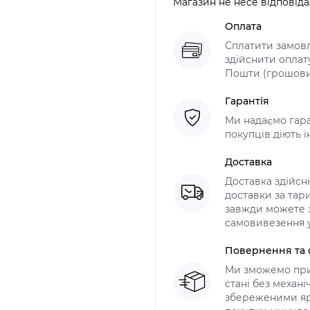
Магазин не несе відповіда
Оплата
Сплатити замов
здійснити оплат
Пошти (грошови
Гарантія
Ми надаємо гара
покупців діють і
Доставка
Доставка здійс
доставки за тари
завжди можете з
самовивезення у
Повернення та 
Ми зможемо при
стані без механ
збереженими яр