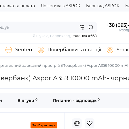
ставка та оплата
Логістика з ASPOR
Блог від ASPOR
Б
+38 (093)
Роздр
Я шукаю, наприклад,
колонка A668
Senteo
Повербанки та станції
Smar
ртативний зарядний пристрій (Повербанк) Aspor A359 10000 mA
вербанк) Aspor A359 10000 mAh- чорн
0
0
и
Відгуки
Питання - відповідь
Топ Переглядів