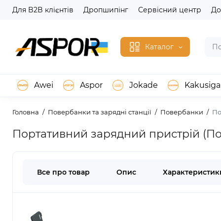
Для B2B клієнтів
Дропшипінг
Сервісний центр
До
Каталог
Awei
Aspor
Jokade
Kakusiga
Головна
Повербанки та зарядні станції
Повербанки
По
Портативний зарядний пристрій (По
Все про товар
Опис
Характеристик