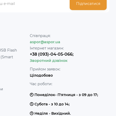
Підписатися
Співпраця:
aspor@aspor.ua
Інтернет магазин:
USB Flash
+38 (093)-04-05-066;
 (Smart
Зворотний дзвінок
Прийом заявок:
Цілодобово
Час роботи:
ри
🕙 Понеділок- П'ятниця - з 09 до 17;
🕔 Субота - з 10 до 14;
🕒 Неділя - Вихідний.