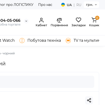
лог про ЛОГІСТИКУ
Про нас
грн.
UA
|
RU
0
-04-05-066
ібна торгівля
Кабінет
Порівняння
Закладки
Кошик
t Watch
Побутова техніка
TV та мультимед
h- чорний
ий