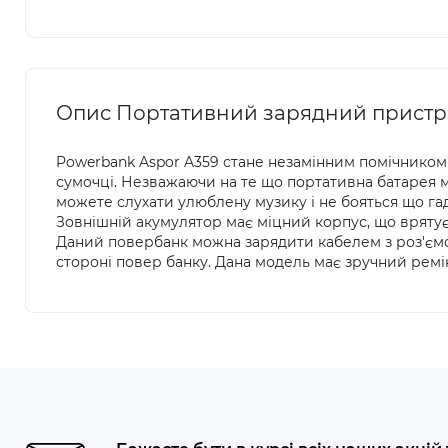
Опис Портативний зарядний пристрі
Powerbank Aspor A359 стане незамінним помічником 
сумочці. Незважаючи на те що портативна батарея 
можете слухати улюблену музику і не бояться що га
Зовнішній акумулятор має міцний корпус, що врятує
Даний повербанк можна зарядити кабелем з роз'ємом
стороні повер банку. Дана модель має зручний ремі