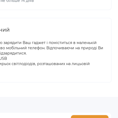
не більше 14 днів
рний
ю зарядити Ваш гаджет і поміститься в маленькій
ово мобільний телефон. Відпочиваючи на природі Ви
ідзарядитися.
 USB
ирьох світлодіодів, розташованих на лицьовій