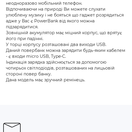
неодноразово мобільний телефон.
Відпочиваючи на природі Ви можете слухати
улюблену музику і не бояться що гаджет розрядиться
адже у Вас є PowerBank від якого можна
підзарядитися.
Зовнішній акумулятор має міцний корпус, що врятує
його при падінні.
У торці корпусу розташовані два виходи USB.
Даний повербанк можна зарядити будь-яким кабелем
- є входи micro USB, Type-C.
Індикація зарядка здійснюється за допомогою
чотирьох світлодіодів, розташованих на лицьовій
стороні повер банку.
Дана модель має зручний ремінець.