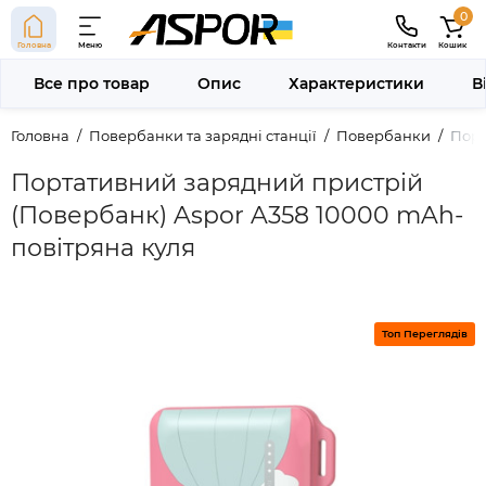
0
Головна
Меню
Контакти
Кошик
Все про товар
Опис
Характеристики
В
Головна
Повербанки та зарядні станції
Повербанки
Порт
Портативний зарядний пристрій
(Повербанк) Aspor A358 10000 mAh-
повітряна куля
Топ Переглядів