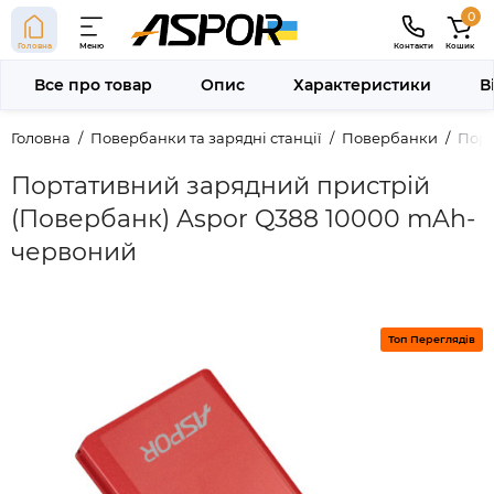
0
Головна
Меню
Контакти
Кошик
Все про товар
Опис
Характеристики
В
Головна
Повербанки та зарядні станції
Повербанки
Порт
Портативний зарядний пристрій
(Повербанк) Aspor Q388 10000 mAh-
червоний
Топ Переглядів