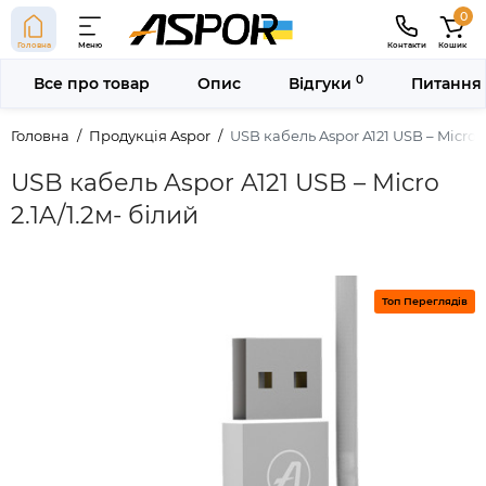
0
Головна
Меню
Контакти
Кошик
0
Все про товар
Опис
Відгуки
Питання 
Головна
Продукція Aspor
USB кабель Aspor A121 USB – Micro 2
USB кабель Aspor A121 USB – Micro
2.1A/1.2м- білий
Топ Переглядів