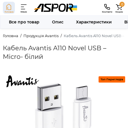
0
Головна
Меню
Контакти
Кошик
Все про товар
Опис
Характеристики
В
Головна
Продукція Avantis
Кабель Avantis A110 Novel USB – M
Кабель Avantis A110 Novel USB –
Micro- білий
Топ Переглядів