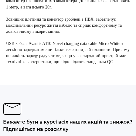
комп'ютер і копіювати їх з комп'ютера. Довжина кабелю становить
1 метр, а вага всього 20г.
Зовнішнє плетіння та конектор зроблені з ПВХ, забезпечує
максимальний ресурс життя кабелю та сприяє комфортному та
довговічному використанню.
USB кабель Avantis A110 Novel charging data cable Micro White з
легкістю заряджатиме не тільки телефони, а й планшети. Причому
швидкість заряду радуватиме, якщо у вас зарядний пристрій має
технічні характеристики, що відповідають стандартам QC.
Бажаєте бути в курсі всіх наших акцій та знижок?
Підпишіться на розсилку