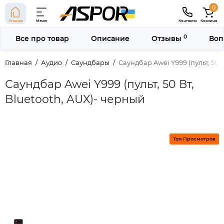
0
Главная
Меню
Контакты
Корзина
0
Все про товар
Описание
Отзывы
Воп
Главная
Аудио
Саундбары
Саундбар Awei Y999 (пульт, 50 
Саундбар Awei Y999 (пульт, 50 Вт,
Bluetooth, AUX)- черный
Топ Просмотров