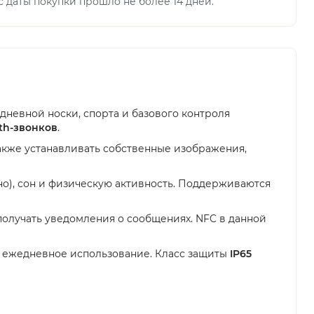
 даты покупки прошло не более 14 дней.
дневной носки, спорта и базового контроля
th-звонков
.
акже устанавливать собственные изображения,
но), сон и физическую активность. Поддерживаются
получать уведомления о сообщениях. NFC в данной
т ежедневное использование. Класс защиты
IP65