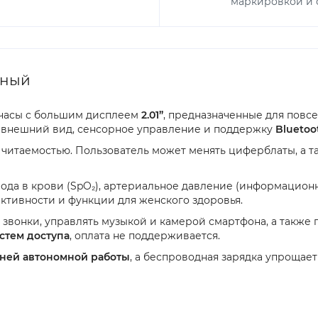
маркировкой и с
рный
-часы с большим дисплеем
2.01”
, предназначенные для повсе
й внешний вид, сенсорное управление и поддержку
Bluetoo
 читаемостью. Пользователь может менять циферблаты, а т
рода в крови (SpO₂), артериальное давление (информацион
ктивности и функции для женского здоровья.
звонки, управлять музыкой и камерой смартфона, а также 
истем доступа
, оплата не поддерживается.
дней автономной работы
, а беспроводная зарядка упрощае