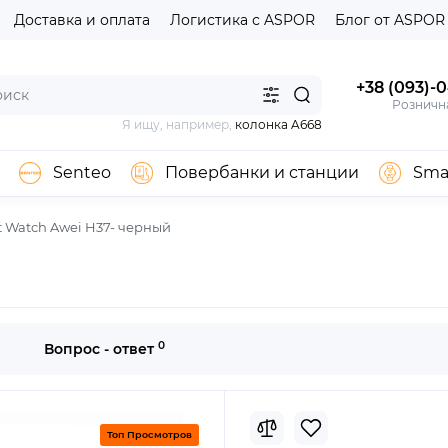
Доставка и оплата
Логистика с ASPOR
Блог от ASPOR
+38 (093)-
Розничн
Я ищу, например,
колонка A668
Senteo
Повербанки и станции
Sma
 Watch Awei H37- черный
0
Вопрос - ответ
Топ Просмотров