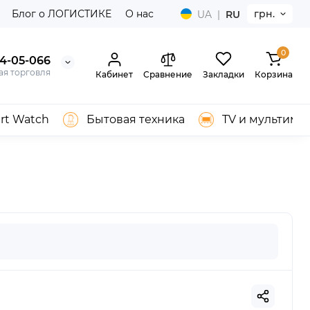
Блог о ЛОГИСТИКЕ
О нас
грн.
UA
|
RU
0
04-05-066
ая торговля
Кабинет
Сравнение
Закладки
Корзина
rt Watch
Бытовая техника
TV и мультиме