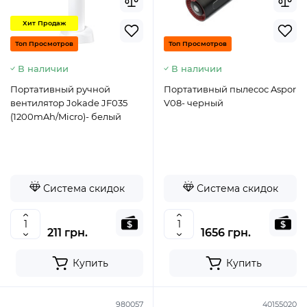
Хит Продаж
Топ Просмотров
Топ Просмотров
В наличии
В наличии
Портативный ручной
Портативный пылесос Aspor
вентилятор Jokade JF035
V08- черный
(1200mAh/Micro)- белый
Система скидок
Система скидок
211 грн.
1656 грн.
Купить
Купить
980057
40155020