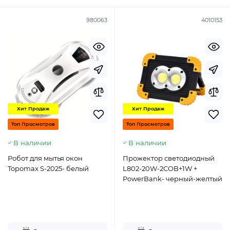
980063
4010153
Хит Продаж
Хит Продаж
Топ Просмотров
Топ Просмотров
В наличии
В наличии
Робот для мытья окон
Прожектор светодиодный
Topomax S-2025- белый
L802-20W-2COB+1W +
PowerBank- черный-желтый