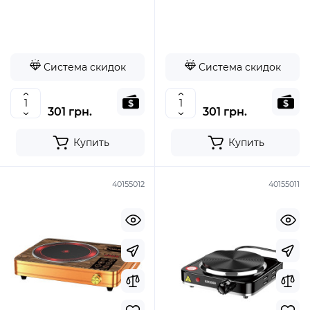
солнечная панель +
солнечная панель +
аккумулятор Li-Ion- желтый-
аккумулятор Li-Ion-
черный
салатовый-черный
Система скидок
Система скидок
301 грн.
301 грн.
Купить
Купить
40155012
40155011