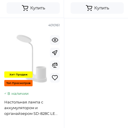
Купить
Купить
4010161
Хит Продаж
Топ Просмотров
В наличии
Настольная лампа с
аккумулятором и
органайзером SD-828С LED
Flexible (700mAh/5V/5W)-
белый