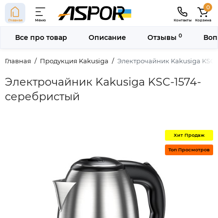
0
Главная
Меню
Контакты
Корзина
0
Все про товар
Описание
Отзывы
Воп
Главная
Продукция Kakusiga
Электрочайник Kakusiga KSC-
Электрочайник Kakusiga KSC-1574-
серебристый
Хит Продаж
Топ Просмотров