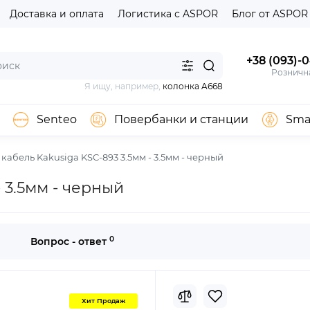
Доставка и оплата
Логистика с ASPOR
Блог от ASPOR
+38 (093)-
Розничн
Я ищу, например,
колонка A668
Senteo
Повербанки и станции
Sma
кабель Kakusiga KSC-893 3.5мм - 3.5мм - черный
 3.5мм - черный
0
Вопрос - ответ
Хит Продаж