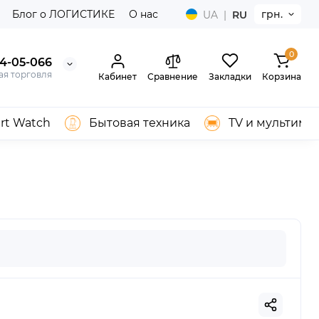
Блог о ЛОГИСТИКЕ
О нас
грн.
UA
|
RU
0
04-05-066
ая торговля
Кабинет
Сравнение
Закладки
Корзина
rt Watch
Бытовая техника
TV и мультиме