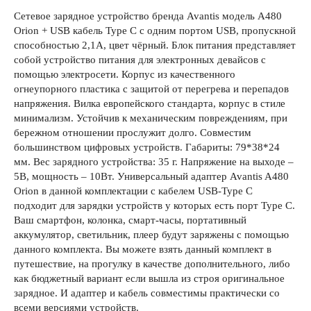
Сетевое зарядное устройство бренда Avantis модель А480
Orion + USB кабель Type C с одним портом USB, пропускной
способностью 2,1А, цвет чёрный. Блок питания представляет
собой устройство питания для электронных девайсов с
помощью электросети. Корпус из качественного
огнеупорного пластика с защитой от перегрева и перепадов
напряжения. Вилка европейского стандарта, корпус в стиле
минимализм. Устойчив к механическим повреждениям, при
бережном отношении прослужит долго. Совместим
большинством цифровых устройств. Габариты: 79*38*24
мм. Вес зарядного устройства: 35 г. Напряжение на выходе –
5В, мощность – 10Вт. Универсальный адаптер Avantis A480
Orion в данной комплектации с кабелем USB-Type C
подходит для зарядки устройств у которых есть порт Type C.
Ваш смартфон, колонка, смарт-часы, портативный
аккумулятор, светильник, плеер будут заряжены с помощью
данного комплекта. Вы можете взять данный комплект в
путешествие, на прогулку в качестве дополнительного, либо
как бюджетный вариант если вышла из строя оригинальное
зарядное. И адаптер и кабель совместимы практически со
всеми версиями устройств.