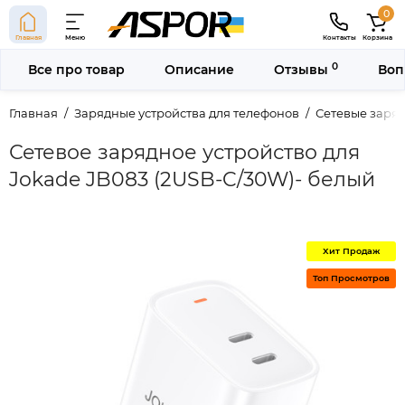
0
Главная
Меню
Контакты
Корзина
0
Все про товар
Описание
Отзывы
Воп
Главная
Зарядные устройства для телефонов
Сетевые заряд
Сетевое зарядное устройство для
Jokade JB083 (2USB-C/30W)- белый
Хит Продаж
Топ Просмотров