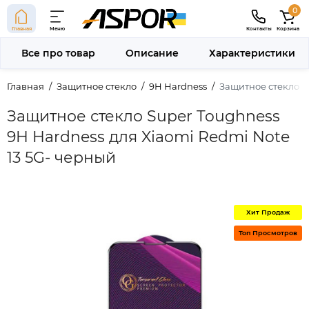
0
Главная
Меню
Контакты
Корзина
Все про товар
Описание
Характеристики
Главная
Защитное стекло
9H Hardness
Защитное стекло S
Защитное стекло Super Toughness
9H Hardness для Xiaomi Redmi Note
13 5G- черный
Хит Продаж
Топ Просмотров