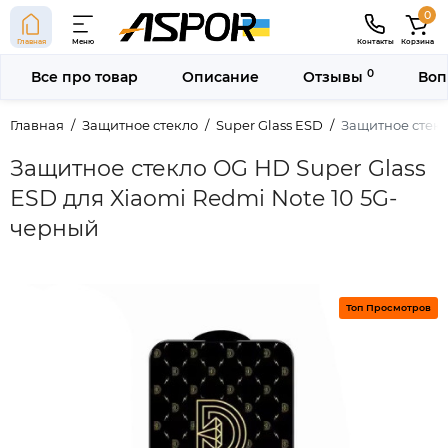
0
Главная
Меню
Контакты
Корзина
0
Все про товар
Описание
Отзывы
Воп
Главная
Защитное стекло
Super Glass ESD
Защитное стекл
Защитное стекло OG HD Super Glass
ESD для Xiaomi Redmi Note 10 5G-
черный
Топ Просмотров