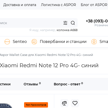
Доставка и оплата
Логистика с ASPOR
Блог от ASPOR
+38 (093)-
Розничн
Я ищу, например,
колонка A668
Senteo
Повербанки и станции
Sma
spor Wallet Case для Xiaomi Redmi Note 12 Pro 4G- синий
Xiaomi Redmi Note 12 Pro 4G- синий
0
0
стики
Отзывы
Вопрос - ответ
Топ Просмотров