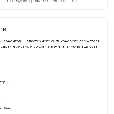
 даты покупки прошло не более 14 дней.
ний
компонентов — эластичного силиконового держателя
 характеристик и сохранить элегантную внешность.
торы;
;
ышке;