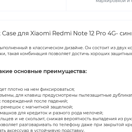
маркировкой и с
Case для Xiaomi Redmi Note 12 Pro 4G- си
ыполненный в классическом дизайне. Он состоит из двух 
жи, такая комбинация позволяет достичь хороших защитных
такие основные преимущества:
дет плотно на нем фиксироваться;
азъемы, для клавиш предусмотрены пылезащитные дублика
х повреждений после падений;
ремешок с магнитной защелкой;
ашков для кредиток и разного рода мелочей;
льцев и не скользит, снижая вероятность выпадения из рук
озволяет разговаривать по телефону даже при закрытой кр
ть аксессуар в устойчивую подставку.