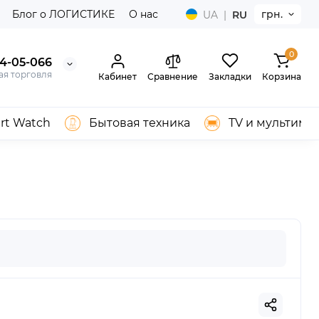
Блог о ЛОГИСТИКЕ
О нас
грн.
UA
|
RU
0
04-05-066
ая торговля
Кабинет
Сравнение
Закладки
Корзина
rt Watch
Бытовая техника
TV и мультиме