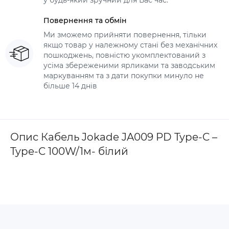
у будь-який зручний для Вас час.
Повернення та обмін
Ми зможемо прийняти повернення, тільки
якщо товар у належному стані без механічних
пошкоджень, повністю укомплектований з
усіма збереженими ярликами та заводським
маркуванням та з дати покупки минуло не
більше 14 днів
Опис Кабель Jokade JA009 PD Type-C –
Type-C 100W/1м- білий