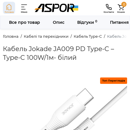
0
Головна
Меню
Контакти
Кошик
0
Все про товар
Опис
Відгуки
Питання 
Головна
Кабелі та перехідники
Кабель Type-C
Кабель Joka
Кабель Jokade JA009 PD Type-C –
Type-C 100W/1м- білий
Топ Переглядів