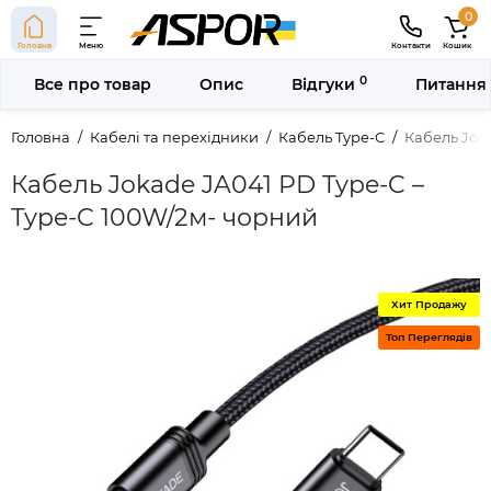
0
Головна
Меню
Контакти
Кошик
0
Все про товар
Опис
Відгуки
Питання 
Головна
Кабелі та перехідники
Кабель Type-C
Кабель Jok
Кабель Jokade JA041 PD Type-C –
Type-C 100W/2м- чорний
Хит Продажу
Топ Переглядів