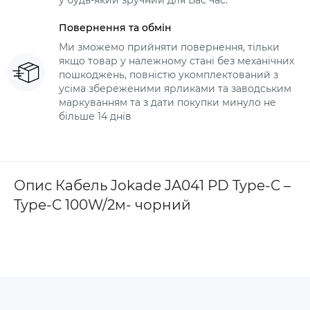
у будь-який зручний для Вас час.
Повернення та обмін
Ми зможемо прийняти повернення, тільки
якщо товар у належному стані без механічних
пошкоджень, повністю укомплектований з
усіма збереженими ярликами та заводським
маркуванням та з дати покупки минуло не
більше 14 днів
Опис Кабель Jokade JA041 PD Type-C –
Type-C 100W/2м- чорний