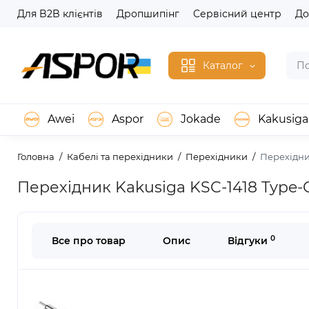
Для B2B клієнтів
Дропшипінг
Сервісний центр
До
Каталог
Awei
Aspor
Jokade
Kakusiga
Головна
Кабелі та перехідники
Перехідники
Перехідни
Перехідник Kakusiga KSC-1418 Type-C
0
Все про товар
Опис
Відгуки