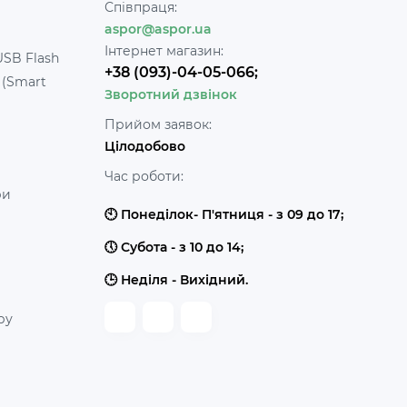
Співпраця:
aspor@aspor.ua
Інтернет магазин:
USB Flash
+38 (093)-04-05-066;
 (Smart
Зворотний дзвінок
Прийом заявок:
Цілодобово
Час роботи:
ри
🕙 Понеділок- П'ятниця - з 09 до 17;
🕔 Субота - з 10 до 14;
🕒 Неділя - Вихідний.
ру