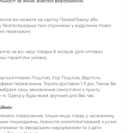
льності за зміни, внесені виробником.
лення ви можете на картку ПриватБанку або
у безпосередньо при отриманні у відділенні Нової
м переказом)
нтію на всі наші товари 6 місяців (для оптових
нші гарантійні умови).
нюється Новою Поштою, Укр Поштою. Вартість
фами перевізника. Термін доставки 1-3 дні. Також Ви
абрати своє замовлення самостійно з пункту
 м. Одеса у будь-який зручний для Вас час.
обмін
йняти повернення, тільки якщо товар у належному
ічних пошкоджень, повністю укомплектований з усіма
ликами та заводським маркуванням та з дати