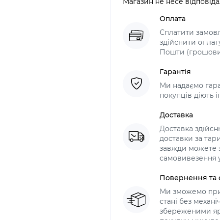
Магазин не несе відповіда
Оплата
Сплатити замов
здійснити оплат
Пошти (грошови
Гарантія
Ми надаємо гара
покупців діють і
Доставка
Доставка здійс
доставки за тари
завжди можете з
самовивезення у
Повернення та 
Ми зможемо при
стані без механ
збереженими яр