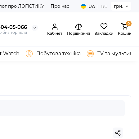
лог про ЛОГІСТИКУ
Про нас
грн.
UA
|
RU
0
-04-05-066
ібна торгівля
Кабінет
Порівняння
Закладки
Кошик
t Watch
Побутова техніка
TV та мультимед