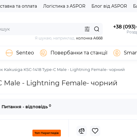
ставка та оплата
Логістика з ASPOR
Блог від ASPOR
Б
+38 (093)
Роздр
Я шукаю, наприклад,
колонка A668
Senteo
Повербанки та станції
Smar
к Kakusiga KSC-1418 Type-C Male - Lightning Female- чорний
 Male - Lightning Female- чорний
0
Питання - відповідь
Топ Переглядів