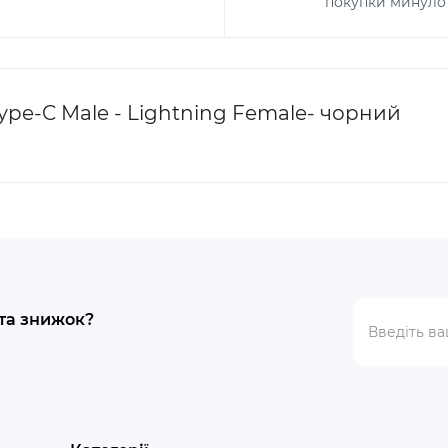
покупки минуло 
ype-C Male - Lightning Female- чорний
 та знижок?