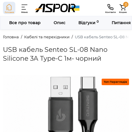
0
Головна
Меню
Контакти
Кошик
0
Все про товар
Опис
Відгуки
Питання 
Головна
Кабелі та перехідники
USB кабель Senteo SL-08 Nan
USB кабель Senteo SL-08 Nano
Silicone 3A Type-C 1м- чорний
Топ Переглядів