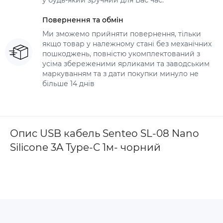
у будь-який зручний для Вас час.
Повернення та обмін
Ми зможемо прийняти повернення, тільки
якщо товар у належному стані без механічних
пошкоджень, повністю укомплектований з
усіма збереженими ярликами та заводським
маркуванням та з дати покупки минуло не
більше 14 днів
Опис USB кабель Senteo SL-08 Nano
Silicone 3A Type-C 1м- чорний