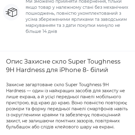
Ми зможемо прийняти повернення, тільки
якщо товар у належному стані без механічних
пошкоджень, повністю укомплектований з
усіма збереженими ярликами та заводським
маркуванням та з дати покупки минуло не
більше 14 днів
Опис Захисне скло Super Toughness
9H Hardness для iPhone 8- білий
Захисне загартоване скло Super Toughness 9H
Hardness — один із найкращих засобів для захисту не
лише екрана, а й усієї передньої панелі мобільного
пристрою, від краю до краю. Воно повністю повторює
розміри та форму передньої панелі смартфонів навіть
із округленими краями та забезпечує повноцінний
захист, не залишаючи помітних зазорів, повітряних
бульбашок або слідів клейового шару на екрані.