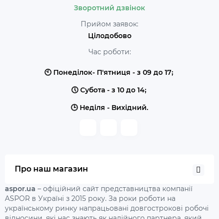
Зворотний дзвінок
Прийом заявок:
Цілодобово
Час роботи:
🕙 Понеділок- П'ятниця - з 09 до 17;
🕔 Субота - з 10 до 14;
🕒 Неділя - Вихідний.
Про наш магазин
aspor.ua
– офіційний сайт представництва компанії
ASPOR в Україні з 2015 року. За роки роботи на
українському ринку напрацьовані довгострокові робочі
відносини, які нас знають як надійного партнера, який