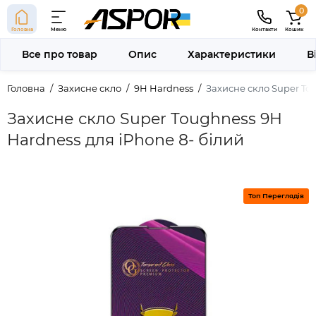
0
Головна
Меню
Контакти
Кошик
Все про товар
Опис
Характеристики
В
Головна
Захисне скло
9H Hardness
Захисне скло Super To
Захисне скло Super Toughness 9H
Hardness для iPhone 8- білий
Топ Переглядів