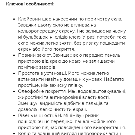
Ключові особливості:
Клейовий шар нанесений по периметру скла.
Завдяки цьому скло не впливає на
кольоропередачу екрану, і не залишає на ньому
ні бульбашок, ні слідів клею. У разі потреби таке
скло можна легко зняти, без ризику пошкодити
екран або його покриття.
Повний захист. Захищає всю передню панель
пристрою від краю до краю, не залишаючи
помітних зазорів.
Простота в установці. Його можна легко
встановити навіть у домашніх умовах. Набагато
простіше, ніж захисну плівку.
Олеофобне покриття. Має водовідштовхувальні,
жиростійкі та антикорозійні властивості.
Зменшує видимість відбитків пальців та
дозволяє легко чистити екран.
Рівень міцності: 9Н. Мінімізує ризик
пошкодження передньої панелі мобільного
пристрою під час повсякденного використання.
Колір та зовнішній вигляд непрозорих частин