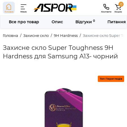
0
Головна
Меню
Контакти
Кошик
0
Все про товар
Опис
Відгуки
Питання 
Головна
Захисне скло
9H Hardness
Захисне скло Super To
Захисне скло Super Toughness 9H
Hardness для Samsung A13- чорний
Топ Переглядів