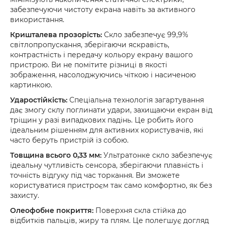
забезпечуючи чистоту екрана навіть за активного
використання.
Кришталева прозорість:
Скло забезпечує 99,9%
світлопропускання, зберігаючи яскравість,
контрастність і передачу кольору екрану вашого
пристрою. Ви не помітите різниці в якості
зображення, насолоджуючись чіткою і насиченою
картинкою.
Ударостійкість:
Спеціальна технологія загартування
дає змогу склу поглинати удари, захищаючи екран від
тріщин у разі випадкових падінь. Це робить його
ідеальним рішенням для активних користувачів, які
часто беруть пристрій із собою.
Товщина всього 0,33 мм:
Ультратонке скло забезпечує
ідеальну чутливість сенсора, зберігаючи плавність і
точність відгуку під час торкання. Ви зможете
користуватися пристроєм так само комфортно, як без
захисту.
Олеофобне покриття:
Поверхня скла стійка до
відбитків пальців, жиру та плям. Це полегшує догляд