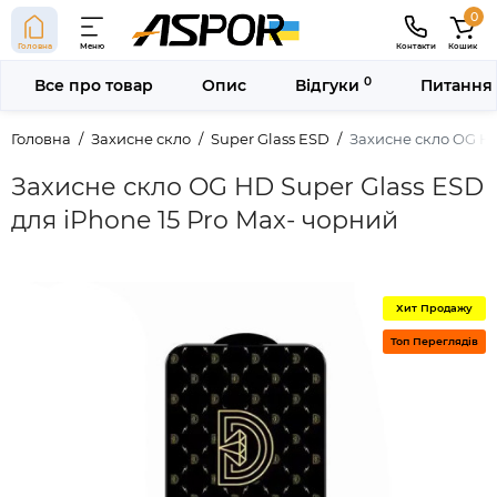
0
Головна
Меню
Контакти
Кошик
0
Все про товар
Опис
Відгуки
Питання 
Головна
Захисне скло
Super Glass ESD
Захисне скло OG HD
Захисне скло OG HD Super Glass ESD
для iPhone 15 Pro Max- чорний
Хит Продажу
Топ Переглядів