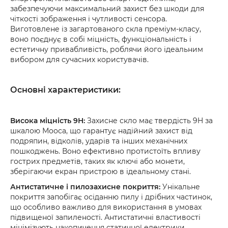
забезпечуючи максимальний захист без шкоди для
чіткості зображення і чутливості сенсора.
Виготовлене із загартованого скла преміум-класу,
воно поєднує в собі міцність, функціональність і
естетичну привабливість, роблячи його ідеальним
вибором для сучасних користувачів.
Основні характеристики:
Висока міцність 9H:
Захисне скло має твердість 9H за
шкалою Мооса, що гарантує надійний захист від
подряпин, відколів, ударів та інших механічних
пошкоджень. Воно ефективно протистоїть впливу
гострих предметів, таких як ключі або монети,
зберігаючи екран пристрою в ідеальному стані.
Антистатичне і пилозахисне покриття:
Унікальне
покриття запобігає осіданню пилу і дрібних частинок,
що особливо важливо для використання в умовах
підвищеної запиленості. Антистатичні властивості
мінімізують накопичення статичної електрики,