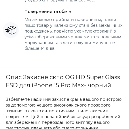
у будь-який зручний для Вас час.
Повернення та обмін
Ми зможемо прийняти повернення, тільки
якщо товар у належному стані без механічних
пошкоджень, повністю укомплектований з
усіма збереженими ярликами та заводським
маркуванням та з дати покупки минуло не
більше 14 днів
Опис Захисне скло OG HD Super Glass
ESD для iPhone 15 Pro Max- чорний
Забезпечте надійний захист екрана вашого пристрою
за допомогою нашого високоякісного прозорого
захисного скла з антистатичним і пилозахисним
покриттям. Цей інноваційний аксесуар розроблений
для збереження первозданного вигляду вашого
смартфона, планшета або смарт-годинника,