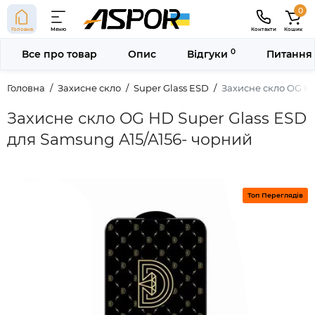
0
Головна
Меню
Контакти
Кошик
0
Все про товар
Опис
Відгуки
Питання 
Головна
Захисне скло
Super Glass ESD
Захисне скло OG HD
Захисне скло OG HD Super Glass ESD
для Samsung A15/A156- чорний
Топ Переглядів