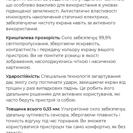
що особливо важливо для використання в умовах
підвищеної запиленості. Антистатичні властивості
мінімізують накопичення статичної електрики,
забезпечуючи чистоту екрана навіть за активного
використання.
Кришталева прозорість:
Скло забезпечує 99,9%
світлопропускання, зберігаючи яскравість,
контрастність і передачу кольору екрану вашого
пристрою. Ви не помітите різниці в якості
зображення, насолоджуючись чіткою і насиченою
картинкою.
Ударостійкість:
Спеціальна технологія загартування
дає змогу склу поглинати удари, захищаючи екран від
тріщин у разі випадкових падінь. Це робить його
ідеальним рішенням для активних користувачів, які
часто беруть пристрій із собою.
Товщина всього 0,33 мм:
Ультратонке скло забезпечує
ідеальну чутливість сенсора, зберігаючи плавність і
точність відгуку під час торкання. Ви зможете
користуватися пристроєм так само комфортно, як без
захисту.