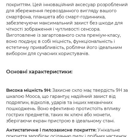
покриттям. Цей інноваційний аксесуар розроблений
для збереження первозданного вигляду вашого
смартфона, планшета або смарт-годинника,
забезпечуючи максимальний захист без шкоди для
чіткості зображення і чутливості сенсора.
Виготовлене із загартованого скла преміум-класу,
воно поєднує в собі міцність, функціональність і
естетичну привабливість, роблячи його ідеальним
вибором для сучасних користувачів.
Основні характеристики:
Висока міцність 9H:
Захисне скло має твердість 9H за
шкалою Мооса, що гарантує надійний захист від
подряпин, відколів, ударів та інших механічних
пошкоджень. Воно ефективно протистоїть впливу
гострих предметів, таких як ключі або монети,
зберігаючи екран пристрою в ідеальному стані.
Антистатичне і пилозахисне покриття:
Унікальне
покриття запобігає осіданню пилу і дрібних частинок,