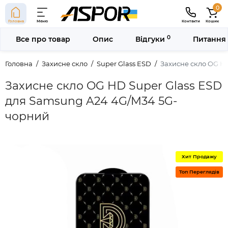
0
Головна
Меню
Контакти
Кошик
0
Все про товар
Опис
Відгуки
Питання 
Головна
Захисне скло
Super Glass ESD
Захисне скло OG H
Захисне скло OG HD Super Glass ESD
для Samsung A24 4G/M34 5G-
чорний
Хит Продажу
Топ Переглядів